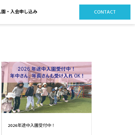
入園・入会申し込み
CONTACT
Road Safety Pre
2026年途中入園受付中！
室）開催！