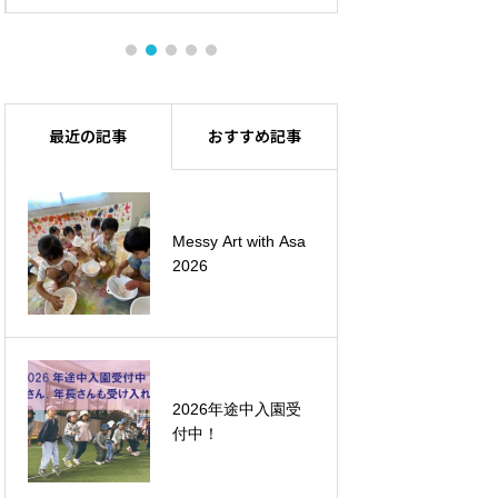
最近の記事
おすすめ記事
Messy Art with Asa
安田式体育遊び
2026
Special Lesson
2026年4月、プリス
2026年途中入園受
クール「フルコー
付中！
ス」の保育時間が最
長17時までに！