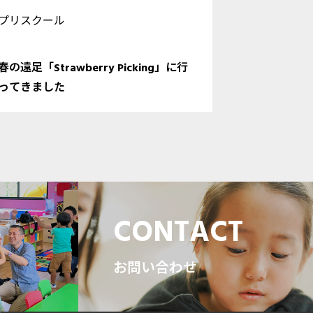
プリスクール
プリスクー
春の遠足「Strawberry Picking」に行
2026年4
ってきました
ス」の保育時
S
CONTACT
お問い合わせ