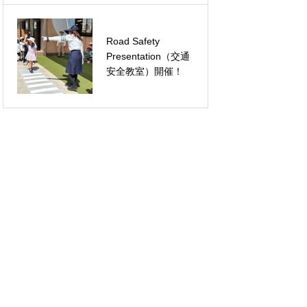
Road Safety
The Fire Engine
Presentation（交通
and Fire Fighters
安全教室）開催！
have come !